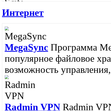
Интернет
Scite
SciTE - это кроссп
редактор, разработанный
MegaSync
Программа Meg
RJ Texted
Редактор RJ Te
популярное файловое хр
написании программ, но и
возможность управления, 
поскольку поддерживается
Radmin VPN
Radmin VPN