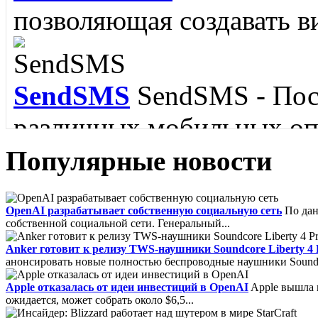
Memorize IT
Memorize It
позволяющая создавать ви
пополнить словарный зап
языка....
SendSMS
SendSMS - Пос
различных мобильных опе
Популярные новости
FoxMail
Foxmail - Удобн
IBM Lotus Symphony
IB
OpenAI разрабатывает собственную социальную сеть
По дан
собственной социальной сети. Генеральный...
обладающий поддержкой 
пакет для Linux....
Anker готовит к релизу TWS-наушники Soundcore Liberty 4 
SMTP, MAPI и RSS....
анонсировать новые полностью беспроводные наушники Soundcore
Apple отказалась от идеи инвестиций в OpenAI
Apple вышла и
ожидается, может собрать около $6,5...