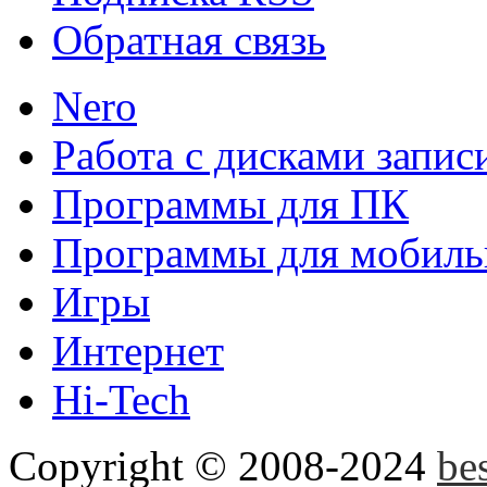
Обратная связь
Nero
Клавиатура Google
Инно
Работа с дисками запис
удобное приложение gboa
Программы для ПК
привносит новый взгляд на
Программы для мобиль
Игры
Disk2VHD
Disk2VHD спо
Интернет
физического диска на вир
Hi-Tech
Hyper-V и Virtual PC....
Copyright © 2008-2024
be