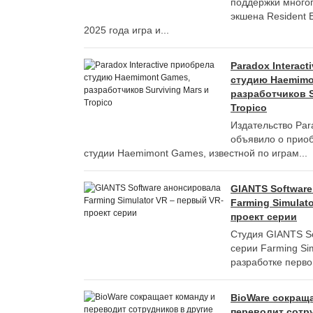
поддержки много
экшена Resident E
2025 года игра и...
Paradox Interac
студию Haemimo
разработчиков S
Tropico
Издательство Para
объявило о прио
студии Haemimont Games, известной по играм...
GIANTS Softwar
Farming Simulat
проект серии
Студия GIANTS So
серии Farming Si
разработке перво
BioWare сокраща
переводит сотр