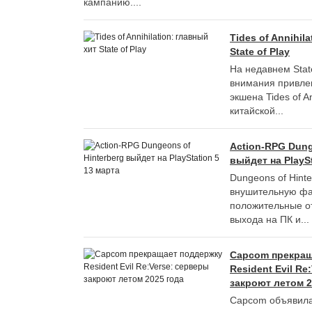
кампанию....
Tides of Annihil
State of Play
На недавнем Stat
внимания привле
экшена Tides of An
китайской...
Action-RPG Dung
выйдет на PlaySt
Dungeons of Hint
внушительную фа
положительные о
выхода на ПК и...
Capcom прекращ
Resident Evil Re
закроют летом 2
Capcom объявила