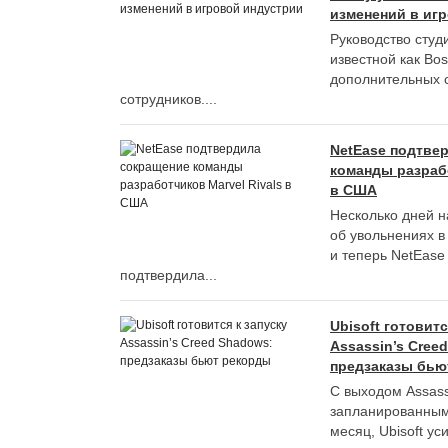
изменений в иг
Руководство студ
известной как Bos
дополнительных 
сотрудников....
NetEase подтве
команды разрабо
в США
Несколько дней н
об увольнениях в 
и теперь NetEas
подтвердила...
Ubisoft готовитс
Assassin’s Cree
предзаказы бью
С выходом Assass
запланированны
месяц, Ubisoft у