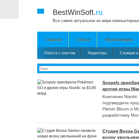
BestWinSoft.
ru
Все самое актуальное из мира компьютерны
Главная
Статьи
Мультимедиа
Работа с текстом
Редакторы
Словари и
Scopely приобр
другие игры Nian
Компания Nianti
подтвердила про
Pikmin Bloom и M
разработчику Mon
Студия Bossa G
волну увольнен