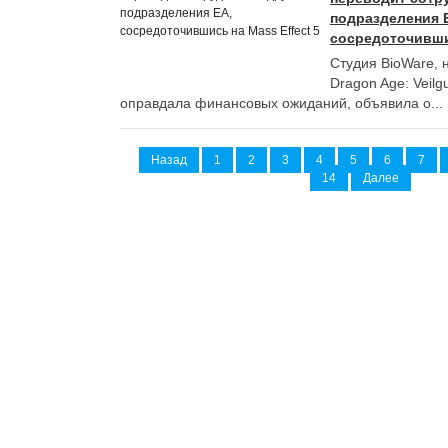
подразделения 
сосредоточившис
Студия BioWare, 
Dragon Age: Veilg
оправдала финансовых ожиданий, объявила о...
Назад
1
2
3
4
5
6
7
14
Далее