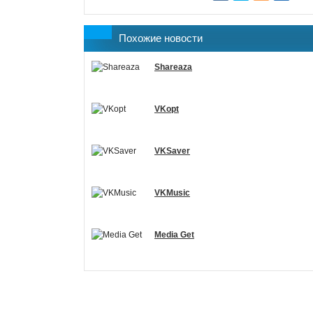
Похожие новости
Shareaza
VKopt
VKSaver
VKMusic
Media Get