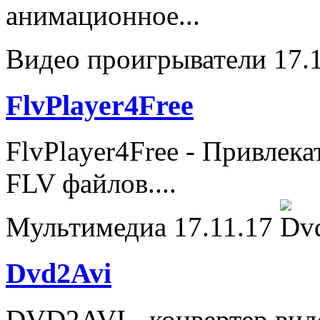
анимационное...
Видео проигрыватели
17.
FlvPlayer4Free
FlvPlayer4Free - Привлек
FLV файлов....
Мультимедиа
17.11.17
Dvd2Avi
DVD2AVI - конвертер вид