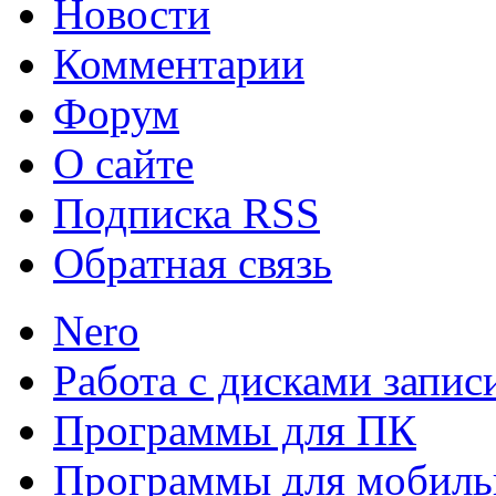
Новости
Комментарии
Lync 2013
Lync 2013 - э
Форум
программное обеспечение
О сайте
операционных систем от Mi
Подписка RSS
Обратная связь
Nero
Клавиатура Google
Инно
Работа с дисками запис
удобное приложение gboa
Программы для ПК
привносит новый взгляд на
Программы для мобиль