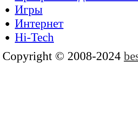
Игры
Disk2VHD
Disk2VHD спо
Интернет
физического диска на вир
Hi-Tech
Hyper-V и Virtual PC....
Copyright © 2008-2024
be
PCMark 2010
PCMark 201
инструмент, с помощью к
о проблемах в системе пе