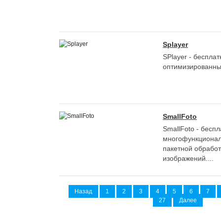
Splayer
SPlayer - беспла
оптимизированный
SmallFoto
SmallFoto - беспл
многофункционал
пакетной обработ
изображений....
Назад
1
2
3
4
5
6
7
27
Далее