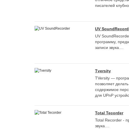
писателей клубной
UV SoundRecord
UV SoundRecorde
программу, пред
записи звука....
Tversity
TVersity — прогр
позволяет делат
содержимое перс
для UPnP устройст
Total Tecorder
Total Recorder - 
звука....