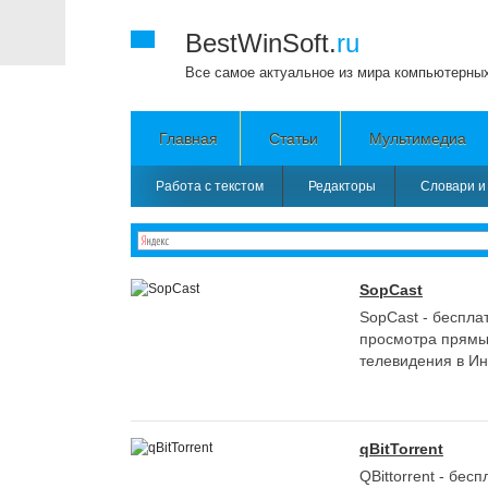
BestWinSoft.
ru
Все самое актуальное из мира компьютерны
Главная
Статьи
Мультимедиа
Работа с текстом
Редакторы
Словари и
SopCast
SopCast - беспла
просмотра прямы
телевидения в Инт
qBitTorrent
QBittorrent - бе