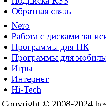
Подписка RSS
Обратная связь
Nero
Клавиатура Google
Инно
Работа с дисками запис
удобное приложение gboa
Программы для ПК
привносит новый взгляд на
Программы для мобиль
Игры
Disk2VHD
Disk2VHD спо
Интернет
физического диска на вир
Hi-Tech
Hyper-V и Virtual PC....
Copyright © 2008-2024
be