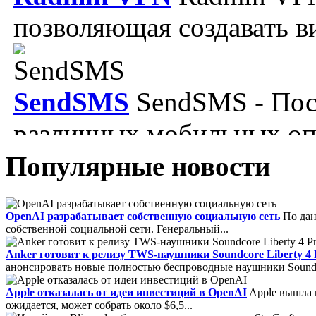
Memorize IT
Memorize It
позволяющая создавать ви
пополнить словарный зап
языка....
SendSMS
SendSMS - Пос
различных мобильных опе
Популярные новости
FoxMail
Foxmail - Удобн
IBM Lotus Symphony
IB
OpenAI разрабатывает собственную социальную сеть
По дан
собственной социальной сети. Генеральный...
обладающий поддержкой 
пакет для Linux....
Anker готовит к релизу TWS-наушники Soundcore Liberty 4 
SMTP, MAPI и RSS....
анонсировать новые полностью беспроводные наушники Soundcore
Apple отказалась от идеи инвестиций в OpenAI
Apple вышла и
ожидается, может собрать около $6,5...