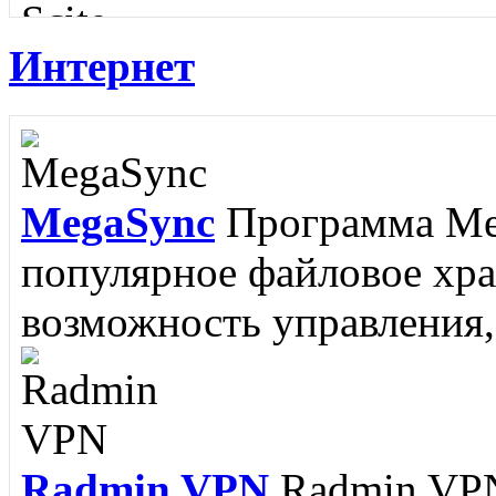
Интернет
Scite
SciTE - это кроссп
редактор, разработанный
MegaSync
Программа Meg
RJ Texted
Редактор RJ Te
популярное файловое хр
написании программ, но и
возможность управления, 
поскольку поддерживается
Radmin VPN
Radmin VPN