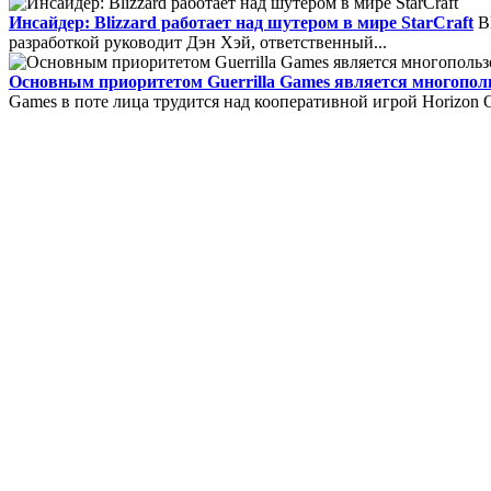
Инсайдер: Blizzard работает над шутером в мире StarCraft
Bl
разработкой руководит Дэн Хэй, ответственный...
Filler Pilot
Filler Pilot -
Основным приоритетом Guerrilla Games является многополь
Core FTP
Core FTP - про
заполнения бланков, спе
Games в поте лица трудится над кооперативной игрой Horizon On
для платформы Windows,
Form Pilot Office....
быстро и комфортно обнов
FeedReader
Feedreader -
BooRadio
BooRadio - бес
программа для получения 
позволяющий слушать по
Интернет....
Dicto
Dicto - бесплатный
DictoTeam....