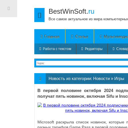
BestWinSoft.
ru
Все самое актуальное из мира компьютерны
Главная
Статьи
Мультимеди
Работа с текстом
Редакторы
Словар
Новость из категории:
Новости
»
Игры
В первой половине октября 2024 подп
получат пять новинок, включая Sifu и Insc
Microsoft раскрыла список новинок, которые 
разных тарифов Game Pass в первой половине 