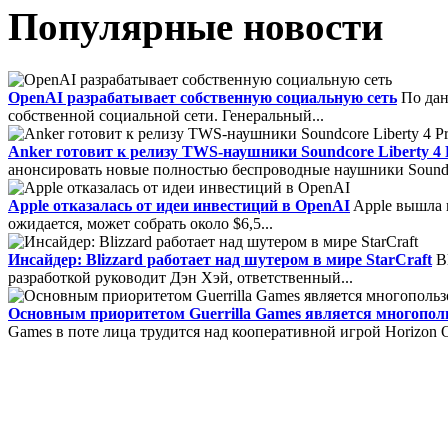
Популярные новости
FoxMail
Foxmail - Удобн
IBM Lotus Symphony
IB
OpenAI разрабатывает собственную социальную сеть
По дан
собственной социальной сети. Генеральный...
обладающий поддержкой 
пакет для Linux....
Anker готовит к релизу TWS-наушники Soundcore Liberty 4 
SMTP, MAPI и RSS....
анонсировать новые полностью беспроводные наушники Soundcore
Apple отказалась от идеи инвестиций в OpenAI
Apple вышла и
ожидается, может собрать около $6,5...
Инсайдер: Blizzard работает над шутером в мире StarCraft
Bl
разработкой руководит Дэн Хэй, ответственный...
Filler Pilot
Filler Pilot -
Основным приоритетом Guerrilla Games является многополь
Core FTP
Core FTP - про
заполнения бланков, спе
Games в поте лица трудится над кооперативной игрой Horizon On
для платформы Windows,
Form Pilot Office....
быстро и комфортно обнов