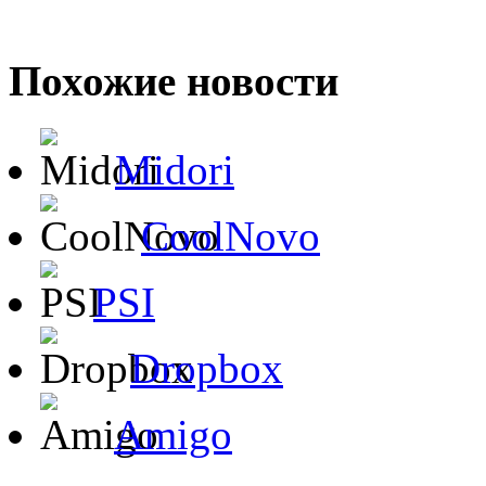
Похожие новости
Midori
CoolNovo
PSI
Dropbox
Amigo