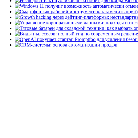
Speccy Portable
Speccy Po
вариант популярного пр
пользователям функциона
Pamela for Skype
Pamela 
совершённых звонков в S
автоответчик....
Помощник по обновлен
упрощения процесса пер
операционной системы от
программа помощник по.