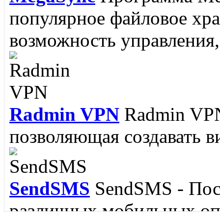
RJ Texted
Редактор RJ Te
популярное файловое хр
написании программ, но и
возможность управления, 
поскольку поддерживается
Radmin VPN
Radmin VPN
Memorize IT
Memorize It
позволяющая создавать ви
пополнить словарный зап
языка....
SendSMS
SendSMS - Пос
различных мобильных опе