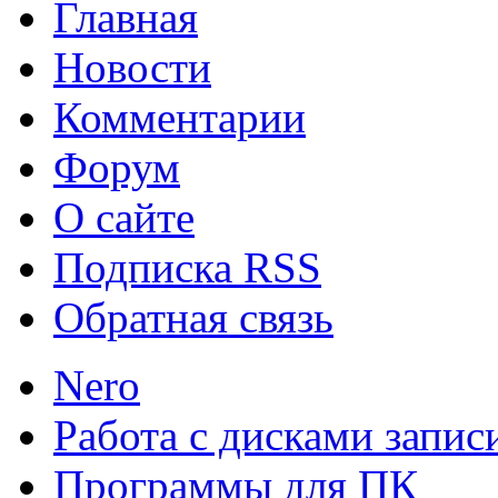
Главная
Новости
Комментарии
Lync 2013
Lync 2013 - э
Форум
программное обеспечение
О сайте
операционных систем от Mi
Подписка RSS
Обратная связь
Nero
Клавиатура Google
Инно
Работа с дисками запис
удобное приложение gboa
Программы для ПК