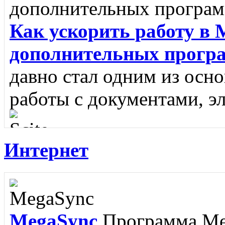
Как ускорить работу в M
дополнительных прогр
давно стал одним из осн
работы с документами, э
Интернет
Scite
SciTE - это кроссп
редактор, разработанный
MegaSync
Программа Meg