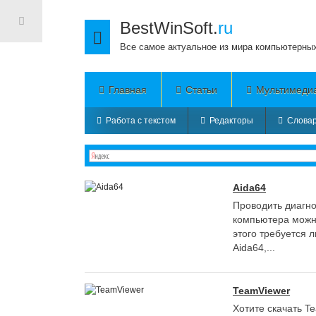
BestWinSoft.
ru
Все самое актуальное из мира компьютерны
Главная
Статьи
Мультимеди
Работа с текстом
Редакторы
Словар
Aida64
Проводить диагно
компьютера можн
этого требуется л
Aida64,...
TeamViewer
Хотите скачать T