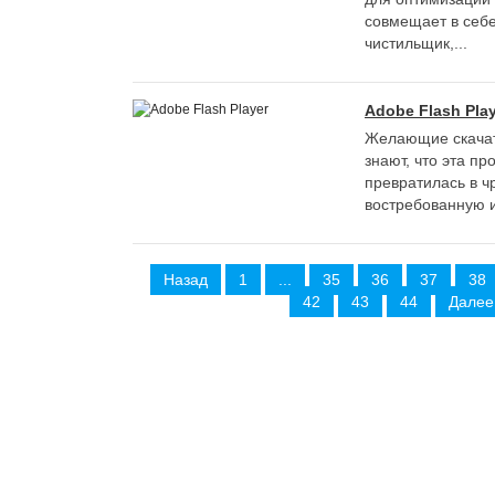
совмещает в себ
чистильщик,...
Adobe Flash Pla
Желающие скачать
знают, что эта п
превратилась в ч
востребованную и
Назад
1
...
35
36
37
38
42
43
44
Далее