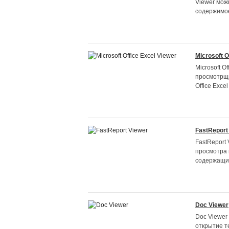
Viewer мож
содержимое
Microsoft O
Microsoft O
просмотрщи
Office Excel
FastReport
FastReport 
просмотра 
содержащих
Doc Viewer
Doc Viewer
открытие т