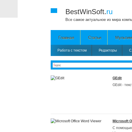
BestWinSoft.
ru
Все самое актуальное из мира комп
Главная
Статьи
Мультим
Работа с текстом
Редакторы
С
GEdit
GEdit - тек
Microsoft O
С помощью 