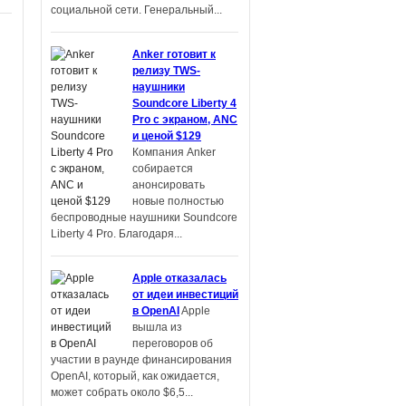
социальной сети. Генеральный...
Anker готовит к
релизу TWS-
наушники
Soundcore Liberty 4
Pro с экраном, ANC
и ценой $129
Компания Anker
собирается
анонсировать
новые полностью
беспроводные наушники Soundcore
Liberty 4 Pro. Благодаря...
Apple отказалась
от идеи инвестиций
в OpenAI
Apple
вышла из
переговоров об
участии в раунде финансирования
OpenAI, который, как ожидается,
может собрать около $6,5...