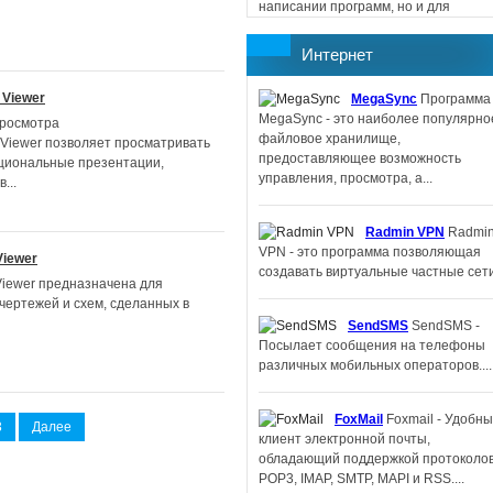
написании программ, но и для
создания сайтов, поскольку
поддерживается работа...
Интернет
 Viewer
MegaSync
Программа
Memorize IT
Memorize
MegaSync - это наиболее популярно
- программа, помогающая пополнить
просмотра
файловое хранилище,
словарный запас изучаемого
 Viewer позволяет просматривать
предоставляющее возможность
иностранного языка....
циональные презентации,
управления, просмотра, а...
...
IBM Lotus
Radmin VPN
Radmi
Symphony
IBM Lotus Symphony -
VPN - это программа позволяющая
офисный пакет для Linux....
Viewer
создавать виртуальные частные сети.
iewer предназначена для
чертежей и схем, сделанных в
Filler Pilot
Filler Pilot -
SendSMS
SendSMS -
беплатная программа для заполнен
Посылает сообщения на телефоны
бланков, специально подготовленных
различных мобильных операторов....
Form Pilot Office....
FoxMail
Foxmail - Удобн
FeedReader
3
Далее
клиент электронной почты,
Feedreader - небольшая, компактная
обладающий поддержкой протоколо
программа для получения и чтения
POP3, IMAP, SMTP, MAPI и RSS....
новостей....