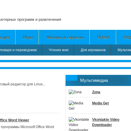
ьютерных программ и развлечения
едиа
Игры
Фильмы и сериалы
HiTech
Обр
ловари и переводчики
Чтение книг
Для игроманов
Мульти
Мультимедиа
стовый редактор для Linux...
Zona
Media Get
Vkontakte Video
ffice Word Viewer
Downloader
программы Microsoft Office Word