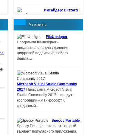
Инсайдер: Blizzard
работает над
шутером в мире
Утилиты
StarCraft
Blizzard
снова работает над
FileUnsigner
созданием шутера в
Программа fileunsigner -
серии StarCraft. В
предназначена для удаления
этот раз
ice
цифровой подписи из любого
разработкой руководит Дэн Хэй,
файла....
ответственный...
о
ов
Основным
приоритетом
Microsoft Visual Studio Community
Guerrilla Games
2017
Программа Microsoft Visual
является
Studio Community 2017 – продукт
корпорации «Майкрософт»,
созданный...
Speccy Portable
Speccy Portable - это портативный
многопользовательская игра
вариант популярного приложения,
Horizon Online
Внутренняя студия