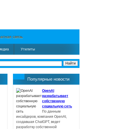
атная связь
медиа
Утилиты
Популярные новости
OpenAI
разрабатывает
собственную
социальную сеть
По данным
инсайдеров, компания OpenAI,
создавшая ChatGPT, ведет
разработку собственной