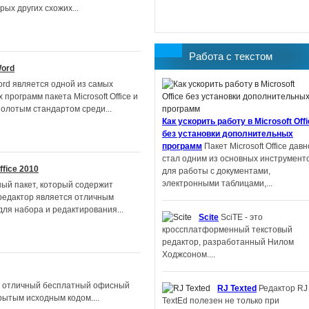
рых других схожих...
Работа с текстом
Word
Word является одной из самых
программ пакета Microsoft Office и
золотым стандартом среди...
Как ускорить работу в Microsoft Off
без установки дополнительных
программ
Пакет Microsoft Office давн
стал одним из основных инструмент
ffice 2010
для работы с документами,
электронными таблицами,...
ый пакет, который содержит
редактор является отличным
для набора и редактирования...
Scite
SciTE - это
кроссплатформенный текстовый
редактор, разработанный Нилом
Ходжсоном....
e - отличный бесплатный офисный
RJ Texted
Редактор RJ
рытым исходным кодом....
TextEd полезен не только при