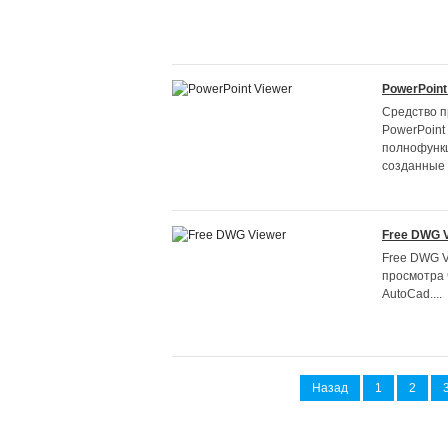
PowerPoint
Средство 
PowerPoint
полнофунк
созданные в
Free DWG 
Free DWG V
просмотра 
AutoCad....
Назад
1
2