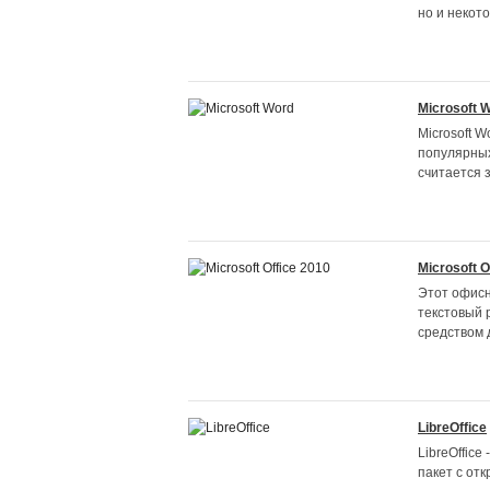
но и некото
Microsoft 
Microsoft 
популярных 
считается 
Microsoft O
Этот офисн
текстовый 
средством 
LibreOffice
LibreOffic
пакет с отк