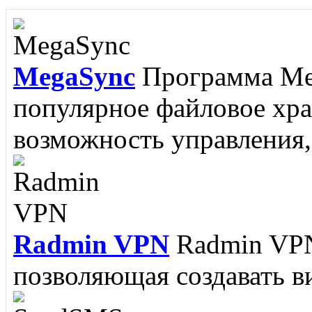
редактор, разработанный
MegaSync
Программа Meg
RJ Texted
Редактор RJ Te
популярное файловое хр
написании программ, но и
возможность управления, 
поскольку поддерживается
Radmin VPN
Radmin VPN
Memorize IT
Memorize It
позволяющая создавать ви
пополнить словарный зап