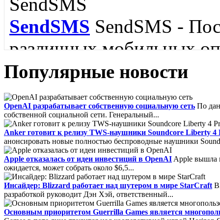
языка....
SendSMS
SendSMS - Пос
различных мобильных опе
Популярные новости
FoxMail
Foxmail - Удобн
IBM Lotus Symphony
IB
OpenAI разрабатывает собственную социальную сеть
По дан
собственной социальной сети. Генеральный...
обладающий поддержкой 
пакет для Linux....
Anker готовит к релизу TWS-наушники Soundcore Liberty 4 
SMTP, MAPI и RSS....
анонсировать новые полностью беспроводные наушники Soundcore
Apple отказалась от идеи инвестиций в OpenAI
Apple вышла и
ожидается, может собрать около $6,5...
Инсайдер: Blizzard работает над шутером в мире StarCraft
Bl
разработкой руководит Дэн Хэй, ответственный...
Filler Pilot
Filler Pilot -
Основным приоритетом Guerrilla Games является многополь
Core FTP
Core FTP - про