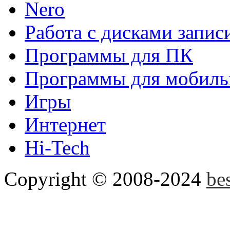
Nero
Клавиатура Google
Инно
Работа с дисками запис
удобное приложение gboa
Программы для ПК
привносит новый взгляд на
Программы для мобиль
Игры
Disk2VHD
Disk2VHD спо
Интернет
физического диска на вир
Hi-Tech
Hyper-V и Virtual PC....
Copyright © 2008-2024
be