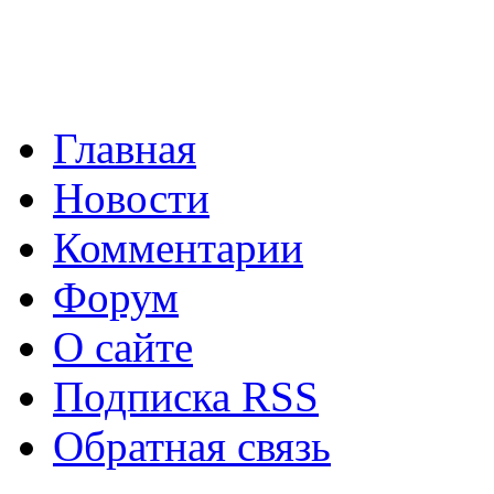
операционной системы от
программа помощник по.
Главная
Новости
Комментарии
Lync 2013
Lync 2013 - э
Форум
программное обеспечение
О сайте
операционных систем от Mi
Подписка RSS
Обратная связь