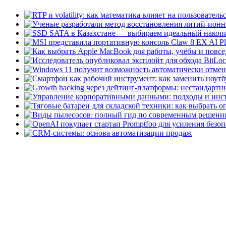
Персональный брандмауэ
домашних пользователей..
Speccy Portable
Speccy Po
вариант популярного пр
пользователям функциона
Pamela for Skype
Pamela 
совершённых звонков в S
автоответчик....
Помощник по обновлен
упрощения процесса пер