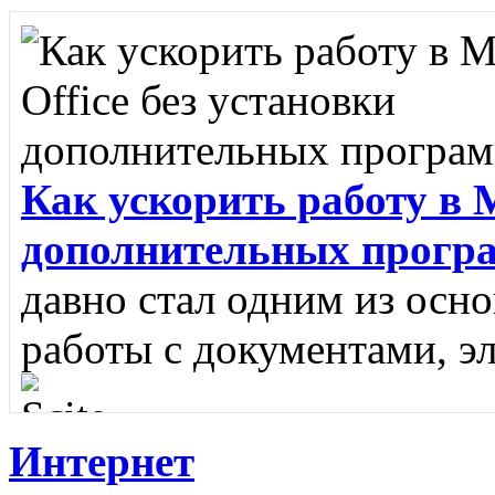
Как ускорить работу в M
дополнительных прогр
давно стал одним из осн
работы с документами, э
Интернет
Scite
SciTE - это кроссп