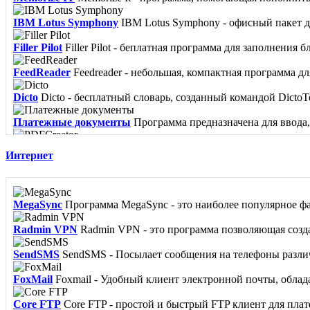
IBM Lotus Symphony
IBM Lotus Symphony - офисный пакет дл
Filler Pilot
Filler Pilot - беплатная программа для заполнения б
FeedReader
Feedreader - небольшая, компактная программа для
Dicto
Dicto - бесплатный словарь, созданный командой DictoTe
Платежные документы
Программа предназначена для ввода,
PDFCreator
PDFCreator - программа, позволяющая сохранять
Интернет
MegaSync
Программа MegaSync - это наиболее популярное фа
Radmin VPN
Radmin VPN - это программа позволяющая создав
SendSMS
SendSMS - Посылает сообщения на телефоны различ
FoxMail
Foxmail - Удобный клиент электронной почты, обла
Core FTP
Core FTP - простой и быстрый FTP клиент для пла