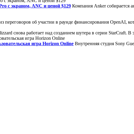
Pro с экраном, ANC и ценой $129
Компания Anker собирается 
з переговоров об участии в раунде финансирования OpenAI, кото
izzard снова работает над созданием шутера в серии StarCraft. В
зовательская игра Horizon Online
Внутренняя студия Sony Guer