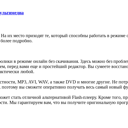
ультимедиа
На их место приходят те, который способны работать в режиме о
 более подробно.
ролики в режиме онлайн без скачивания. Здесь можно без пробле
щем, перед вами еще и простейший редактор. Вы сумеете восст
рактически любой.
стности, MP3, AVI, WAV, а также DVD и многие другие. Не потре
ся, поэтому вы сможете оперативно получать весь самый новый 
может стать отличной альтернативой Flash-плееру. Кроме того, 
ости. Мы гарантируем вам, что вы получите оригинальную прог