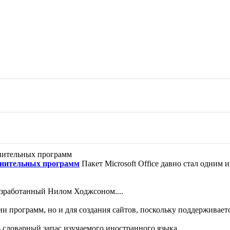
полнительных программ
Пакет Microsoft Office давно стал одним
азработанный Нилом Ходжсоном....
и программ, но и для создания сайтов, поскольку поддерживается
словарный запас изучаемого иностранного языка....