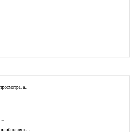
ть документы на...
осмотра, а...
..
о обновлять...