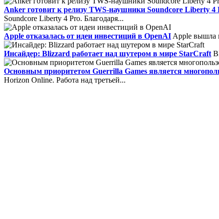
Anker готовит к релизу TWS-наушники Soundcore Liberty 4 
Soundcore Liberty 4 Pro. Благодаря...
Apple отказалась от идеи инвестиций в OpenAI
Apple вышла и
Инсайдер: Blizzard работает над шутером в мире StarCraft
Bl
Основным приоритетом Guerrilla Games является многополь
Horizon Online. Работа над третьей...