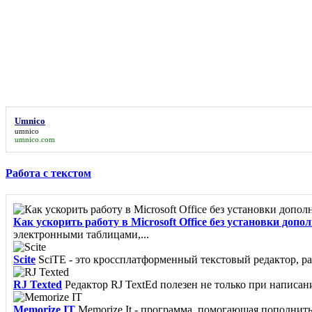
Umnico
umnico
umnico.com
Работа с текстом
Как ускорить работу в Microsoft Office без установки до
электронными таблицами,...
Scite
SciTE - это кроссплатформенный текстовый редактор, р
RJ Texted
Редактор RJ TextEd полезен не только при написани
Memorize IT
Memorize It - программа, помогающая пополнить 