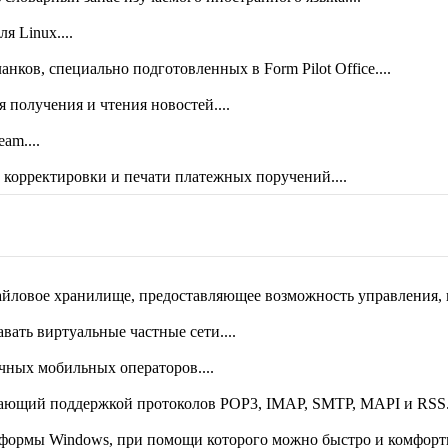
я Linux....
ланков, специально подготовленных в Form Pilot Office....
 получения и чтения новостей....
am....
 корректировки и печати платежных поручений....
 файлы в формат PDF из любого приложения, способного выводи
йловое хранилище, предоставляющее возможность управления, пр
ать виртуальные частные сети....
ных мобильных операторов....
дающий поддержкой протоколов POP3, IMAP, SMTP, MAPI и RSS..
тформы Windows, при помощи которого можно быстро и комфортн