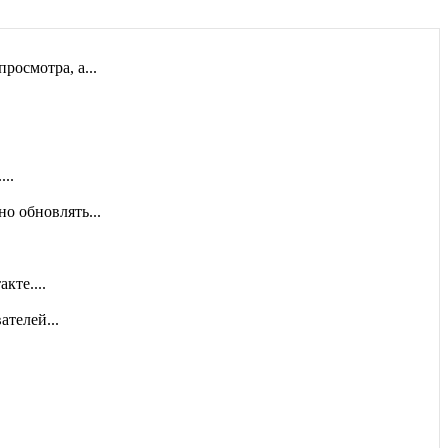
осмотра, а...
ть документы на...
..
о обновлять...
кте....
ателей...