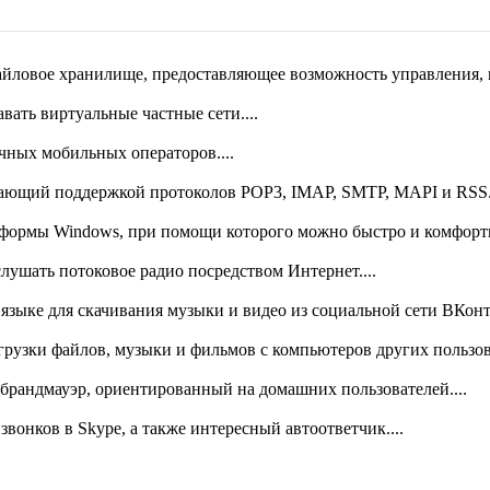
йловое хранилище, предоставляющее возможность управления, пр
am....
ать виртуальные частные сети....
 корректировки и печати платежных поручений....
ных мобильных операторов....
 файлы в формат PDF из любого приложения, способного выводи
дающий поддержкой протоколов POP3, IMAP, SMTP, MAPI и RSS..
тформы Windows, при помощи которого можно быстро и комфортн
ушать потоковое радио посредством Интернет....
языке для скачивания музыки и видео из социальной сети ВКонта
агрузки файлов, музыки и фильмов с компьютеров других пользов
й брандмауэр, ориентированный на домашних пользователей....
звонков в Skype, а также интересный автоответчик....