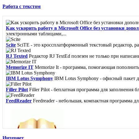
Работа с текстом
Как ускорить работу в Microsoft Office без установки до
электронными таблицами,...
Scite
SciTE - это кроссплатформенный текстовый редактор, р
RJ Texted
Редактор RJ TextEd полезен не только при написани
Memorize IT
Memorize It - программа, помогающая пополнить 
IBM Lotus Symphony
IBM Lotus Symphony - офисный пакет дл
Filler Pilot
Filler Pilot - беплатная программа для заполнения б
FeedReader
Feedreader - небольшая, компактная программа для
Интернет