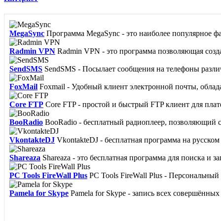
MegaSync
Программа MegaSync - это наиболее популярное фа
Dicto
Dicto - бесплатный словарь, созданный командой DictoTe
Radmin VPN
Radmin VPN - это программа позволяющая создав
Платежные документы
Программа предназначена для ввода,
SendSMS
SendSMS - Посылает сообщения на телефоны различ
PDFCreator
PDFCreator - программа, позволяющая сохранять
FoxMail
Foxmail - Удобный клиент электронной почты, обла
Core FTP
Core FTP - простой и быстрый FTP клиент для пла
BooRadio
BooRadio - бесплатный радиоплеер, позволяющий сл
VkontakteDJ
VkontakteDJ - бесплатная программа на русском 
Shareaza
Shareaza - это бесплатная программа для поиска и з
PC Tools FireWall Plus
PC Tools FireWall Plus - Персональны
Pamela for Skype
Pamela for Skype - запись всех совершённых 