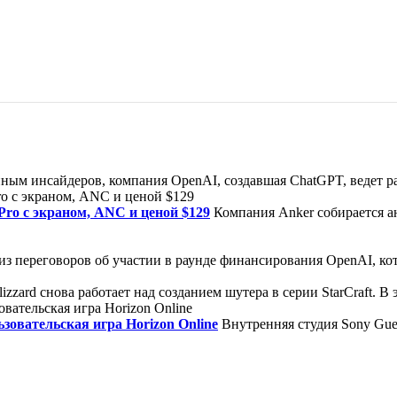
ным инсайдеров, компания OpenAI, создавшая ChatGPT, ведет ра
Pro с экраном, ANC и ценой $129
Компания Anker собирается 
з переговоров об участии в раунде финансирования OpenAI, кото
izzard снова работает над созданием шутера в серии StarCraft. В
зовательская игра Horizon Online
Внутренняя студия Sony Guer