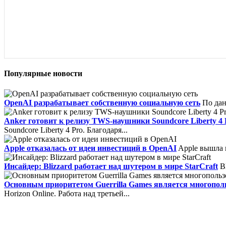
Популярные новости
OpenAI разрабатывает собственную социальную сеть
По дан
Anker готовит к релизу TWS-наушники Soundcore Liberty 4 
Soundcore Liberty 4 Pro. Благодаря...
Apple отказалась от идеи инвестиций в OpenAI
Apple вышла и
Инсайдер: Blizzard работает над шутером в мире StarCraft
Bl
Основным приоритетом Guerrilla Games является многополь
Horizon Online. Работа над третьей...