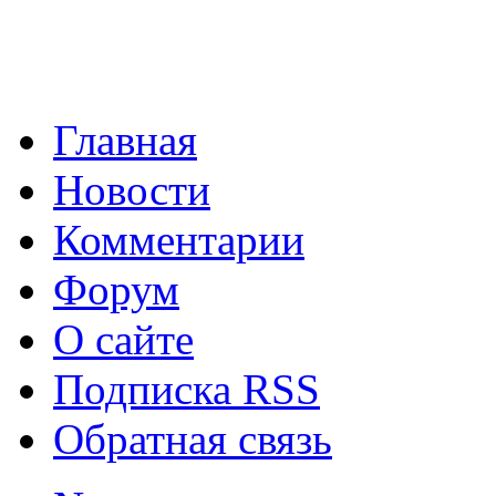
операционной системы от
программа помощник по.
Главная
Новости
Комментарии
Lync 2013
Lync 2013 - э
Форум
программное обеспечение
О сайте
операционных систем от Mi
Подписка RSS
Обратная связь