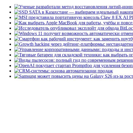
домашних пользователей..
Speccy Portable
Speccy Po
вариант популярного пр
пользователям функциона
Pamela for Skype
Pamela 
совершённых звонков в S
автоответчик....
Помощник по обновлен
упрощения процесса пер