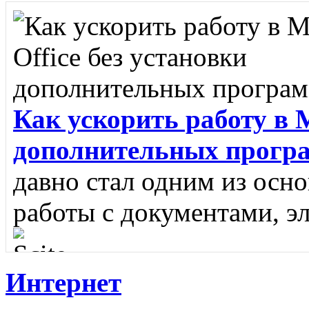
Как ускорить работу в M
дополнительных прогр
давно стал одним из осн
работы с документами, э
Интернет
Scite
SciTE - это кроссп