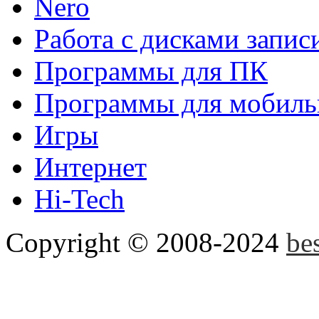
Nero
Клавиатура Google
Инно
Работа с дисками запис
удобное приложение gboa
Программы для ПК
привносит новый взгляд на
Программы для мобиль
Игры
Disk2VHD
Disk2VHD спо
Интернет
физического диска на вир
Hi-Tech
Hyper-V и Virtual PC....
Copyright © 2008-2024
be