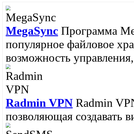
редактор, разработанный
MegaSync
Программа Meg
RJ Texted
Редактор RJ Te
популярное файловое хр
написании программ, но и
возможность управления, 
поскольку поддерживается
Radmin VPN
Radmin VPN
Memorize IT
Memorize It
позволяющая создавать ви
пополнить словарный зап