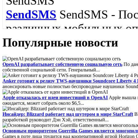
языка....
SendSMS
SendSMS - Пос
различных мобильных опе
Популярные новости
FoxMail
Foxmail - Удобн
IBM Lotus Symphony
IB
OpenAI разрабатывает собственную социальную сеть
По дан
собственной социальной сети. Генеральный...
обладающий поддержкой 
пакет для Linux....
Anker готовит к релизу TWS-наушники Soundcore Liberty 4 
SMTP, MAPI и RSS....
анонсировать новые полностью беспроводные наушники Soundcore
Apple отказалась от идеи инвестиций в OpenAI
Apple вышла и
ожидается, может собрать около $6,5...
Инсайдер: Blizzard работает над шутером в мире StarCraft
Bl
разработкой руководит Дэн Хэй, ответственный...
Filler Pilot
Filler Pilot -
Основным приоритетом Guerrilla Games является многополь
Core FTP
Core FTP - про
Games в поте лица трудится над кооперативной игрой Horizon On