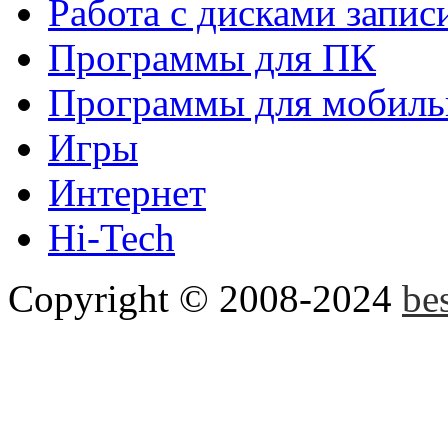
Работа с дисками запис
удобное приложение gboa
Программы для ПК
привносит новый взгляд на
Программы для мобиль
Игры
Disk2VHD
Disk2VHD спо
Интернет
физического диска на вир
Hi-Tech
Hyper-V и Virtual PC....
Copyright © 2008-2024
be
PCMark 2010
PCMark 201