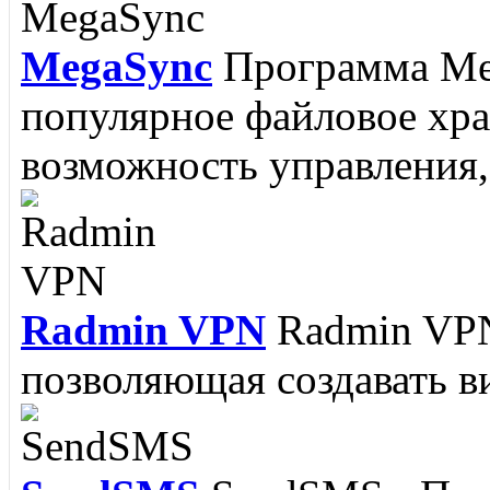
MegaSync
Программа Meg
RJ Texted
Редактор RJ Te
популярное файловое хр
написании программ, но и
возможность управления, 
поскольку поддерживается
Radmin VPN
Radmin VPN
Memorize IT
Memorize It
позволяющая создавать ви
пополнить словарный зап
языка....