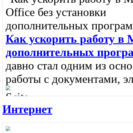
Как ускорить работу в M
дополнительных прогр
давно стал одним из осн
работы с документами, э
Интернет
Scite
SciTE - это кроссп
редактор, разработанный