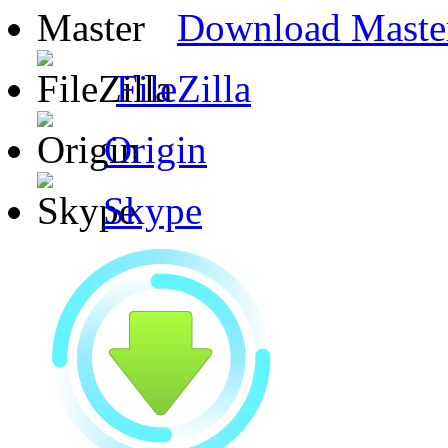
Download Maste
FileZilla
Origin
Skype