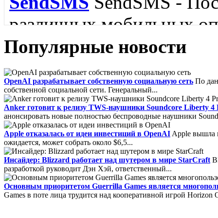
SendSMS
SendSMS - Пос
различных мобильных опе
Популярные новости
FoxMail
Foxmail - Удобн
IBM Lotus Symphony
IB
OpenAI разрабатывает собственную социальную сеть
По дан
собственной социальной сети. Генеральный...
обладающий поддержкой 
пакет для Linux....
Anker готовит к релизу TWS-наушники Soundcore Liberty 4 
SMTP, MAPI и RSS....
анонсировать новые полностью беспроводные наушники Soundcore
Apple отказалась от идеи инвестиций в OpenAI
Apple вышла и
ожидается, может собрать около $6,5...
Инсайдер: Blizzard работает над шутером в мире StarCraft
Bl
разработкой руководит Дэн Хэй, ответственный...
Filler Pilot
Filler Pilot -
Основным приоритетом Guerrilla Games является многополь
Core FTP
Core FTP - про
заполнения бланков, спе
Games в поте лица трудится над кооперативной игрой Horizon On
для платформы Windows,