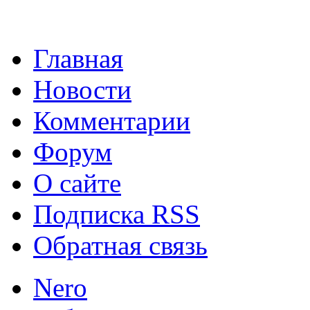
программа помощник по.
Главная
Новости
Комментарии
Lync 2013
Lync 2013 - э
Форум
программное обеспечение
О сайте
операционных систем от Mi
Подписка RSS
Обратная связь
Nero
Клавиатура Google
Инно