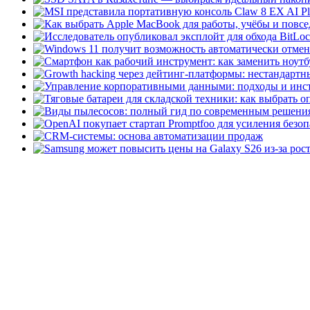
домашних пользователей..
Speccy Portable
Speccy Po
вариант популярного пр
пользователям функциона
Pamela for Skype
Pamela 
совершённых звонков в S
автоответчик....
Помощник по обновлен
упрощения процесса пер
операционной системы от