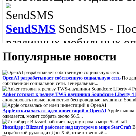
пополнить словарный зап
языка....
SendSMS
SendSMS - Пос
различных мобильных опе
Популярные новости
FoxMail
Foxmail - Удобн
IBM Lotus Symphony
IB
OpenAI разрабатывает собственную социальную сеть
По дан
собственной социальной сети. Генеральный...
обладающий поддержкой 
пакет для Linux....
Anker готовит к релизу TWS-наушники Soundcore Liberty 4 
SMTP, MAPI и RSS....
анонсировать новые полностью беспроводные наушники Soundcore
Apple отказалась от идеи инвестиций в OpenAI
Apple вышла и
ожидается, может собрать около $6,5...
Инсайдер: Blizzard работает над шутером в мире StarCraft
Bl
разработкой руководит Дэн Хэй, ответственный...