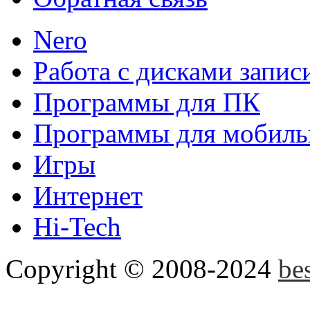
Nero
Клавиатура Google
Инно
Работа с дисками запис
удобное приложение gboa
Программы для ПК
привносит новый взгляд на
Программы для мобиль
Игры
Disk2VHD
Disk2VHD спо
Интернет
физического диска на вир
Hi-Tech
Hyper-V и Virtual PC....
Copyright © 2008-2024
be