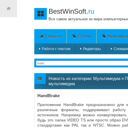
BestWinSoft.
ru
Все самое актуальное из мира компьютерны
Главная
Статьи
Мультиме
Работа с текстом
Редакторы
Словари
Новость из категории:
Мультимедиа
»
П
мультимедиа
HandBrake
Приложение HandBrake предназначено для к
различные форматы, поддерживает работу
источников. Например можно конвертироват
будь это папка VIDEO TS или просто образ DV
стандартами как PAL так и NTSC. Можно ра