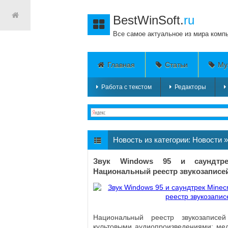
BestWinSoft.
ru
Все самое актуальное из мира комп
Главная
Статьи
Му
Работа с текстом
Редакторы
Новость из категории:
Новости
Звук Windows 95 и саундтре
Национальный реестр звукозапис
Национальный реестр звукозапис
культовыми аудиопроизведениями: мел