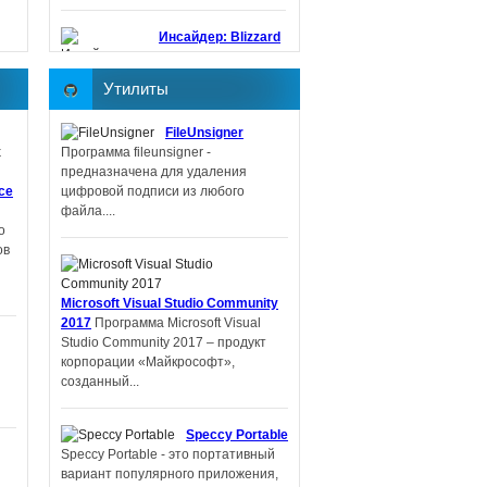
Инсайдер: Blizzard
работает над
шутером в мире
Утилиты
StarCraft
Blizzard
снова работает над
FileUnsigner
созданием шутера в
Программа fileunsigner -
серии StarCraft. В
предназначена для удаления
этот раз
ice
цифровой подписи из любого
разработкой руководит Дэн Хэй,
файла....
ответственный...
о
ов
Основным
приоритетом
Microsoft Visual Studio Community
Guerrilla Games
2017
Программа Microsoft Visual
является
Studio Community 2017 – продукт
корпорации «Майкрософт»,
созданный...
Speccy Portable
Speccy Portable - это портативный
многопользовательская игра
вариант популярного приложения,
Horizon Online
Внутренняя студия