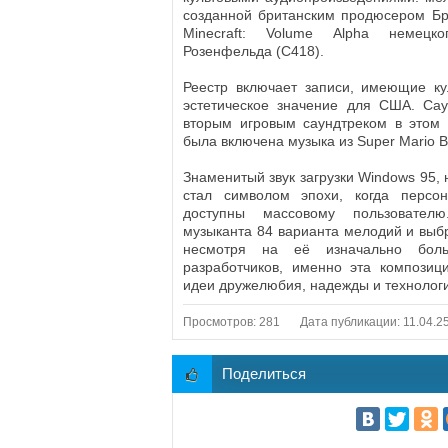
созданной британским продюсером Бр
Minecraft: Volume Alpha немецк
Розенфельда (C418).
Реестр включает записи, имеющие ку
эстетическое значение для США. Сау
вторым игровым саундтреком в этом 
была включена музыка из Super Mario B
Знаменитый звук загрузки Windows 95, 
стал символом эпохи, когда персо
доступны массовому пользователю
музыканта 84 варианта мелодий и вы
несмотря на её изначально бол
разработчиков, именно эта композиц
идеи дружелюбия, надежды и технологи
Просмотров: 281
Дата публикации: 11.04.2
Поделиться