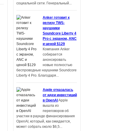
социальной сети. Генеральный...
Anker готовит к
релизу TWS-
наушники
Soundcore Liberty 4
Pro с экраном, ANC
и ценой $129
Компания Anker
собирается
анонсировать
новые полностью
беспроводные наушники Soundcore
Liberty 4 Pro. Благодаря...
Apple отказалась
от идеи инвестиций
в OpenAI
Apple
вышла из
переговоров об
участии в раунде финансирования
OpenAI, который, как ожидается,
может собрать около $6,5...