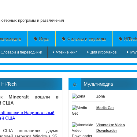
ьютерных программ и развлечения
льтимедиа
Игры
Фильмы и сериалы
HiTec
Словари и переводчики
Чтение книг
Для игроманов
Мул
»
Hi-Tech
Мультимедиа
к Minecraft вошли в
Zona
ей США
Media Get
Vkontakte Video
ей США пополнился двумя
Downloader
одией загрузки Windows 95,