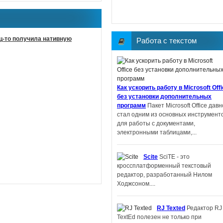
нец-то получила нативную
Работа с текстом
Как ускорить работу в Microsoft Off
без установки дополнительных
программ
Пакет Microsoft Office давн
стал одним из основных инструмент
для работы с документами,
электронными таблицами,...
Scite
SciTE - это
кроссплатформенный текстовый
редактор, разработанный Нилом
Ходжсоном....
RJ Texted
Редактор RJ
TextEd полезен не только при