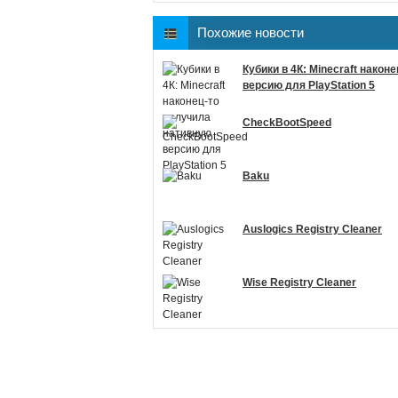
Похожие новости
Кубики в 4К: Minecraft нако
версию для PlayStation 5
CheckBootSpeed
Baku
Auslogics Registry Cleaner
Wise Registry Cleaner