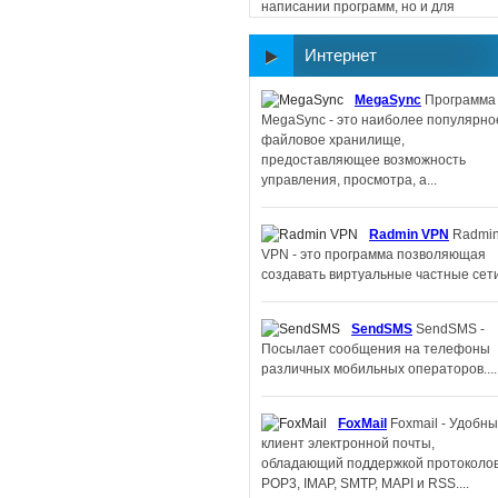
написании программ, но и для
создания сайтов, поскольку
поддерживается работа...
Интернет
MegaSync
Программа
Memorize IT
Memorize
MegaSync - это наиболее популярно
- программа, помогающая пополнить
файловое хранилище,
словарный запас изучаемого
предоставляющее возможность
иностранного языка....
управления, просмотра, а...
IBM Lotus
Radmin VPN
Radmi
Symphony
IBM Lotus Symphony -
VPN - это программа позволяющая
офисный пакет для Linux....
создавать виртуальные частные сети.
Filler Pilot
Filler Pilot -
SendSMS
SendSMS -
беплатная программа для заполнен
Посылает сообщения на телефоны
бланков, специально подготовленных
различных мобильных операторов....
Form Pilot Office....
FoxMail
Foxmail - Удобн
FeedReader
клиент электронной почты,
Feedreader - небольшая, компактная
обладающий поддержкой протоколо
программа для получения и чтения
POP3, IMAP, SMTP, MAPI и RSS....
новостей....