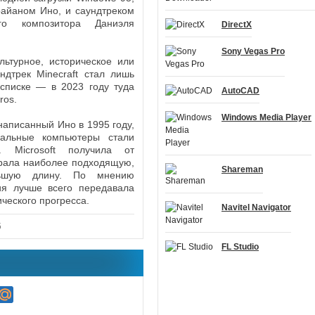
айаном Ино, и саундтреком
ого композитора Даниэля
DirectX
Sony Vegas Pro
льтурное, историческое или
ндтрек Minecraft стал лишь
списке — в 2023 году туда
AutoCAD
ros.
Windows Media Player
написанный Ино в 1995 году,
нальные компьютеры стали
. Microsoft получила от
брала наиболее подходящую,
Shareman
ьшую длину. По мнению
ия лучше всего передавала
ческого прогресса.
Navitel Navigator
5
FL Studio