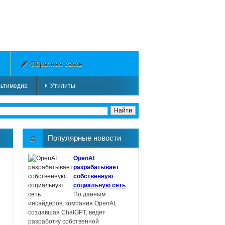
h
Обратная связь
ьтимедиа
Утилиты
Популярные новости
OpenAI
разрабатывает
собственную
социальную сеть
По данным
инсайдеров, компания OpenAI,
создавшая ChatGPT, ведет
разработку собственной