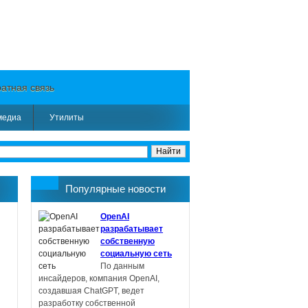
атная связь
медиа
Утилиты
Популярные новости
OpenAI
разрабатывает
собственную
социальную сеть
По данным
инсайдеров, компания OpenAI,
создавшая ChatGPT, ведет
разработку собственной