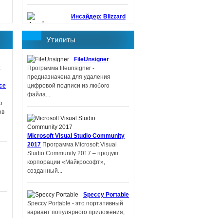
Инсайдер: Blizzard
работает над
шутером в мире
Утилиты
StarCraft
Blizzard
снова работает над
FileUnsigner
созданием шутера в
Программа fileunsigner -
серии StarCraft. В
предназначена для удаления
этот раз
ice
цифровой подписи из любого
разработкой руководит Дэн Хэй,
файла....
ответственный...
о
ов
Основным
приоритетом
Microsoft Visual Studio Community
Guerrilla Games
2017
Программа Microsoft Visual
является
Studio Community 2017 – продукт
корпорации «Майкрософт»,
созданный...
Speccy Portable
Speccy Portable - это портативный
многопользовательская игра
вариант популярного приложения,
Horizon Online
Внутренняя студия