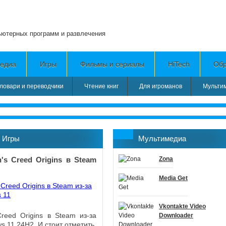
ьютерных программ и развлечения
едиа
Игры
Фильмы и сериалы
HiTech
Обр
ловари и переводчики
Чтение книг
Для игроманов
Мульти
»
Игры
Мультимедиа
's Creed Origins в Steam
Zona
Media Get
Vkontakte Video
reed Origins в Steam из-за
Downloader
 11 24H2. И стоит отметить,