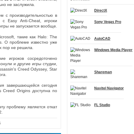
льно не заслужила.
DirectX
м с производительностью в
 с Easy Anti-Cheat, игроки
Sony Vegas Pro
игры не запускается вообще.
rosoft, такие как Halo: The
AutoCAD
eves. О проблеме известно уже
их пор не решила.
Windows Media Player
ие игроков сосредоточено
онули и другие игры студии,
ssassin's Creed Odyssey, Star
Shareman
ora.
емя завершающейся сегодня
Navitel Navigator
 Creed Origins доступна по
FL Studio
ту проблему является откат
2.
5