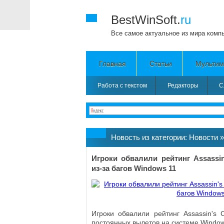
BestWinSoft.
ru
Все самое актуальное из мира комп
Главная
Статьи
Мультим
Работа с текстом
Редакторы
С
Новость из категории:
Новости
Игроки обвалили рейтинг Assassin
из-за багов Windows 11
Игроки обвалили рейтинг Assassin's C
постоянных вылетов на системе Windows