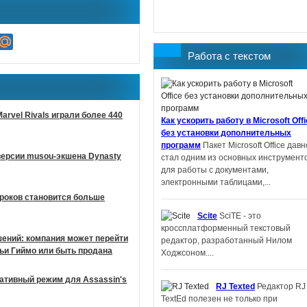
Работа с текстом
arvel Rivals играли более 440
Как ускорить работу в Microsoft Off
без установки дополнительных
программ
Пакет Microsoft Office давн
версии musou-экшена Dynasty
стал одним из основных инструмент
для работы с документами,
электронными таблицами,...
гроков становится больше
Scite
SciTE - это
кроссплатформенный текстовый
шений: компания может перейти
редактор, разработанный Нилом
ьи Гиймо или быть продана
Ходжсоном....
ративный режим для Assassin's
RJ Texted
Редактор RJ
TextEd полезен не только при