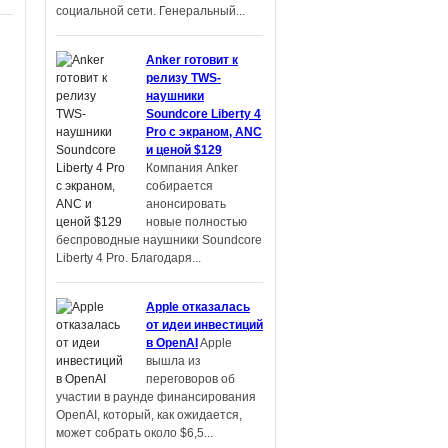
социальной сети. Генеральный...
Anker готовит к
релизу TWS-
наушники
Soundcore Liberty 4
Pro с экраном, ANC
и ценой $129
Компания Anker
собирается
анонсировать
новые полностью
беспроводные наушники Soundcore
Liberty 4 Pro. Благодаря...
Apple отказалась
от идеи инвестиций
в OpenAI
Apple
вышла из
переговоров об
участии в раунде финансирования
OpenAI, который, как ожидается,
может собрать около $6,5...