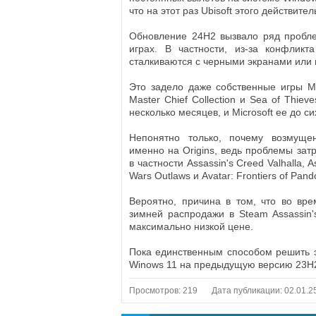
что на этот раз Ubisoft этого действите
Обновление 24H2 вызвало ряд пробле
играх. В частности, из-за конфликта
сталкиваются с черными экранами или 
Это задело даже собственные игры Mic
Master Chief Collection и Sea of ​​Thi
несколько месяцев, и Microsoft ее до с
Непонятно только, почему возмущен
именно на Origins, ведь проблемы затр
в частности Assassin's Creed Valhalla, A
Wars Outlaws и Avatar: Frontiers of Pand
Вероятно, причина в том, что во вр
зимней распродажи в Steam Assassin's
максимально низкой цене.
Пока единственным способом решить э
Winows 11 на предыдущую версию 23H
Просмотров: 219
Дата публикации: 02.01.2