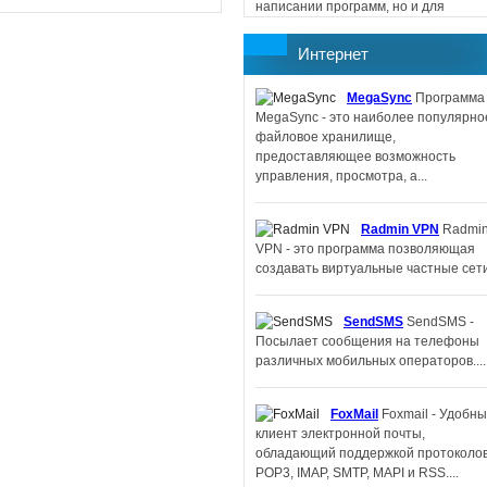
написании программ, но и для
создания сайтов, поскольку
поддерживается работа...
Интернет
MegaSync
Программа
Memorize IT
Memorize
MegaSync - это наиболее популярно
- программа, помогающая пополнить
файловое хранилище,
словарный запас изучаемого
предоставляющее возможность
иностранного языка....
управления, просмотра, а...
IBM Lotus
Radmin VPN
Radmi
Symphony
IBM Lotus Symphony -
VPN - это программа позволяющая
офисный пакет для Linux....
создавать виртуальные частные сети.
Filler Pilot
Filler Pilot -
SendSMS
SendSMS -
беплатная программа для заполнен
Посылает сообщения на телефоны
бланков, специально подготовленных
различных мобильных операторов....
Form Pilot Office....
FoxMail
Foxmail - Удобн
FeedReader
клиент электронной почты,
Feedreader - небольшая, компактная
обладающий поддержкой протоколо
программа для получения и чтения
POP3, IMAP, SMTP, MAPI и RSS....
новостей....