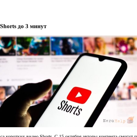
Shorts до 3 минут
са коротких видео Shorts. С
15 октября
авторы контента смогут 