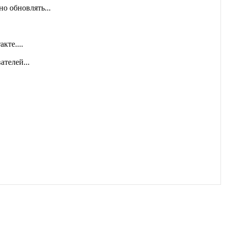
о обновлять...
кте....
ателей...