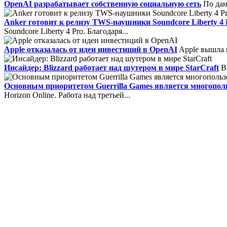
OpenAI разрабатывает собственную социальную сеть
По дан
Anker готовит к релизу TWS-наушники Soundcore Liberty 4 
Soundcore Liberty 4 Pro. Благодаря...
Apple отказалась от идеи инвестиций в OpenAI
Apple вышла и
Инсайдер: Blizzard работает над шутером в мире StarCraft
Bl
Основным приоритетом Guerrilla Games является многополь
Horizon Online. Работа над третьей...