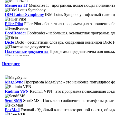
Memorize IT
Memorize It - программа, помогающая пополнить 
IBM Lotus Symphony
IBM Lotus Symphony - офисный пакет дл
Filler Pilot
Filler Pilot - беплатная программа для заполнения б
FeedReader
Feedreader - небольшая, компактная программа для
Dicto
Dicto - бесплатный словарь, созданный командой DictoTe
Платежные документы
Программа предназначена для ввода,
PDFCreator
PDFCreator - программа, позволяющая сохранять
Интернет
MegaSync
Программа MegaSync - это наиболее популярное фа
Radmin VPN
Radmin VPN - это программа позволяющая создав
SendSMS
SendSMS - Посылает сообщения на телефоны различ
FoxMail
Foxmail - Удобный клиент электронной почты, обла