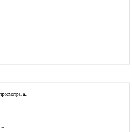
ть документы на...
осмотра, а...
..