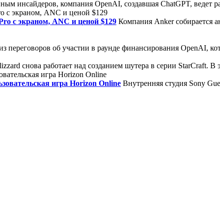
ным инсайдеров, компания OpenAI, создавшая ChatGPT, ведет ра
Pro с экраном, ANC и ценой $129
Компания Anker собирается 
з переговоров об участии в раунде финансирования OpenAI, кото
izzard снова работает над созданием шутера в серии StarCraft. В
зовательская игра Horizon Online
Внутренняя студия Sony Guer