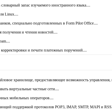
словарный запас изучаемого иностранного языка....
я Linux....
ланков, специально подготовленных в Form Pilot Office....
 получения и чтения новостей....
am....
 корректировки и печати платежных поручений....
 файлы в формат PDF из любого приложения, способного выводи
йловое хранилище, предоставляющее возможность управления, пр
ать виртуальные частные сети....
ных мобильных операторов....
дающий поддержкой протоколов POP3, IMAP, SMTP, MAPI и RSS..